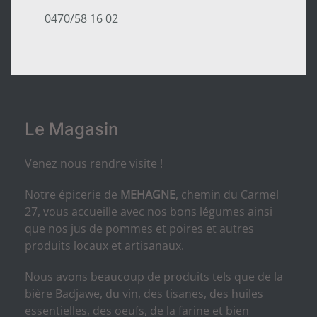
0470/58 16 02
Le Magasin
Venez nous rendre visite !
Notre épicerie de
MEHAGNE
, chemin du Carmel
27, vous accueille avec nos bons légumes ainsi
que nos jus de pommes et poires et autres
produits locaux et artisanaux.
Nous avons beaucoup de produits tels que de la
bière Badjawe, du vin, des tisanes, des huiles
essentielles, des oeufs, de la farine et bien