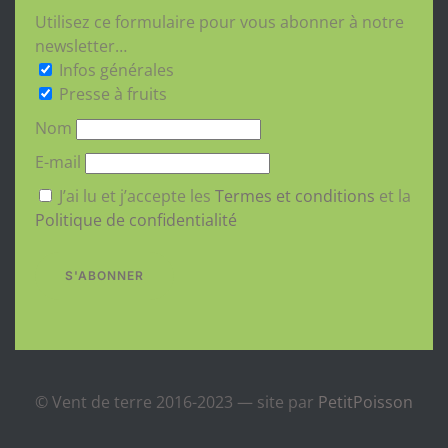
Utilisez ce formulaire pour vous abonner à notre
newsletter…
Infos générales
Presse à fruits
Nom
E-mail
J’ai lu et j’accepte les
Termes et conditions
et la
Politique de confidentialité
S'ABONNER
© Vent de terre 2016-2023 — site par
PetitPoisson