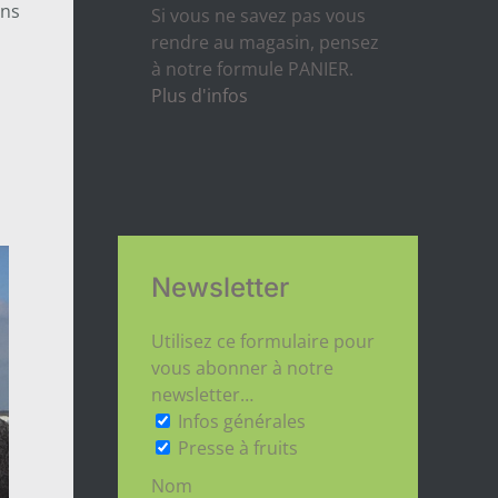
ans
Si vous ne savez pas vous
rendre au magasin, pensez
à notre formule PANIER.
Plus d'infos
Newsletter
Utilisez ce formulaire pour
vous abonner à notre
newsletter…
Infos générales
Presse à fruits
Nom