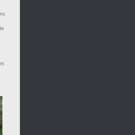
ins
de
es