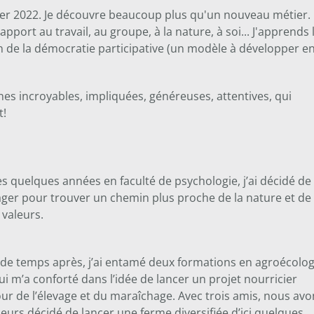
ier 2022. Je découvre beaucoup plus qu'un nouveau métier.
port au travail, au groupe, à la nature, à soi... J'apprends 
n de la démocratie participative (un modèle à développer e
es incroyables, impliquées, généreuses, attentives, qui
t!
s quelques années en faculté de psychologie, j’ai décidé de
ger pour trouver un chemin plus proche de la nature et de
valeurs.
de temps après, j’ai entamé deux formations en agroécolog
ui m’a conforté dans l’idée de lancer un projet nourricier
ur de l’élevage et du maraîchage. Avec trois amis, nous avo
lleurs décidé de lancer une ferme diversifiée d’ici quelques