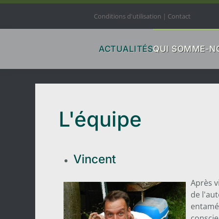
Conditions d'utilisation
|
Contact
Accéder au contenu principal
ACTUALITÉS
QUI SOMME-N
L'équipe
Vincent
Après 
de l'au
entamé 
conscie