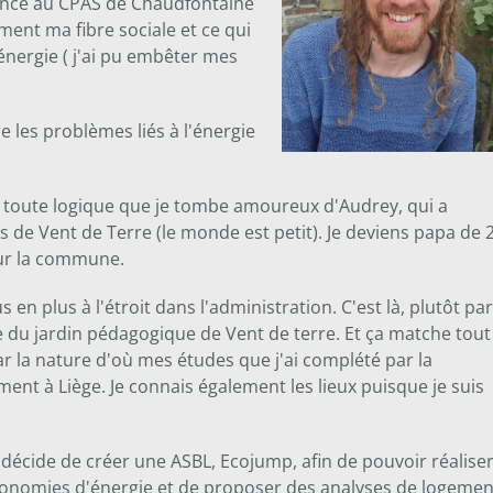
ence au CPAS de Chaudfontaine
ent ma fibre sociale et ce qui
nergie ( j'ai pu embêter mes
e les problèmes liés à l'énergie
n toute logique que je tombe amoureux d'Audrey, qui a
de Vent de Terre (le monde est petit). Je deviens papa de 
sur la commune.
en plus à l'étroit dans l'administration. C'est là, plutôt par
 du jardin pédagogique de Vent de terre. Et ça matche tout
ar la nature d'où mes études que j'ai complété par la
nt à Liège. Je connais également les lieux puisque je suis
 décide de créer une ASBL, Ecojump, afin de pouvoir réalise
économies d'énergie et de proposer des analyses de logemen