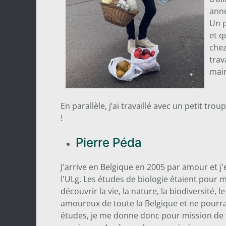
anné
Un p
et q
chez
trav
main
En parallèle, j’ai travaillé avec un petit tr
!
Pierre Péda
J'arrive en Belgique en 2005 par amour et j
l'ULg. Les études de biologie étaient pour m
découvrir la vie, la nature, la biodiversité, l
amoureux de toute la Belgique et ne pourrai 
études, je me donne donc pour mission de 