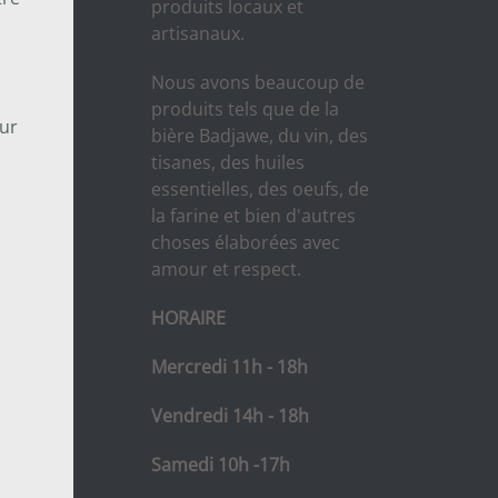
produits locaux et
artisanaux.
Nous avons beaucoup de
produits tels que de la
our
bière Badjawe, du vin, des
tisanes, des huiles
essentielles, des oeufs, de
la farine et bien d'autres
choses élaborées avec
amour et respect.
HORAIRE
Mercredi 11h - 18h
Vendredi 14h - 18h
Samedi 10h -17h