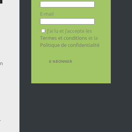
E-mail
J’ai lu et j’accepte les
Termes et conditions
et la
Politique de confidentialité
S'ABONNER
un
.