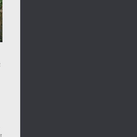
2
r
t