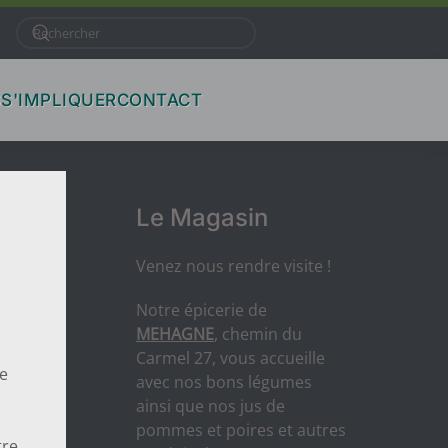
S
S'IMPLIQUER
CONTACT
Le Magasin
Venez nous rendre visite !
Notre épicerie de
MEHAGNE
, chemin du
Carmel 27, vous accueille
e
avec nos bons légumes
ainsi que nos jus de
a
pommes et poires et autres
tre