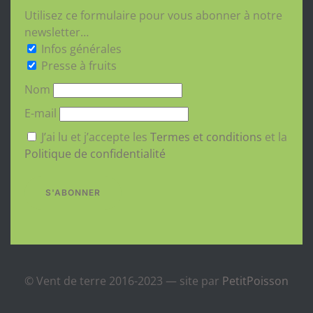
Utilisez ce formulaire pour vous abonner à notre
newsletter…
Infos générales
Presse à fruits
Nom
E-mail
J’ai lu et j’accepte les
Termes et conditions
et la
Politique de confidentialité
S'ABONNER
© Vent de terre 2016-2023 — site par
PetitPoisson