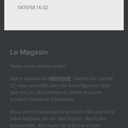
0470/58 16 02
Le Magasin
Venez nous rendre visite !
Notre épicerie de
MEHAGNE
, chemin du Carmel
27, vous accueille avec nos bons légumes ainsi
que nos jus de pommes et poires et autres
produits locaux et artisanaux.
Nous avons beaucoup de produits tels que de la
bière Badjawe, du vin, des tisanes, des huiles
essentielles, des oeufs, de la farine et bien